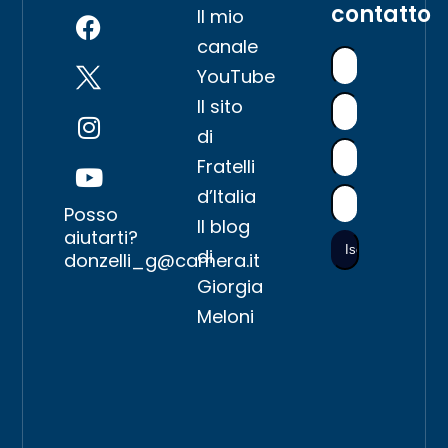
contatto
Il mio
canale
YouTube
Il sito
di
Fratelli
d’Italia
Posso
Il blog
aiutarti?
di
donzelli_g@camera.it
Giorgia
Meloni