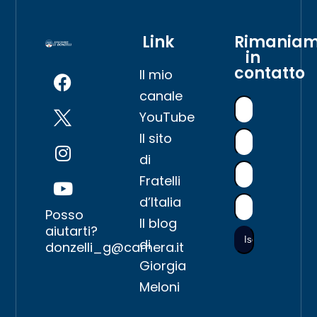
Link
Rimania
in
contatto
Il mio
canale
YouTube
Il sito
di
Fratelli
d’Italia
Posso
Il blog
aiutarti?
di
donzelli_g@camera.it
Giorgia
Meloni