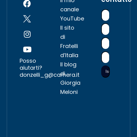
Il mio
canale
YouTube
Il sito
di
Fratelli
d’Italia
Posso
Il blog
aiutarti?
di
donzelli_g@camera.it
Giorgia
Meloni