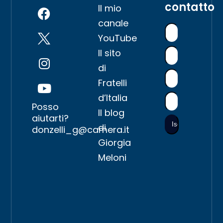
contatto
Il mio
canale
YouTube
Il sito
di
Fratelli
d’Italia
Posso
Il blog
aiutarti?
di
donzelli_g@camera.it
Giorgia
Meloni