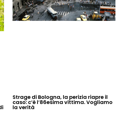
Strage di Bologna, la perizia riapre il
caso: c’è l’86esima vittima. Vogliamo
di
la verità