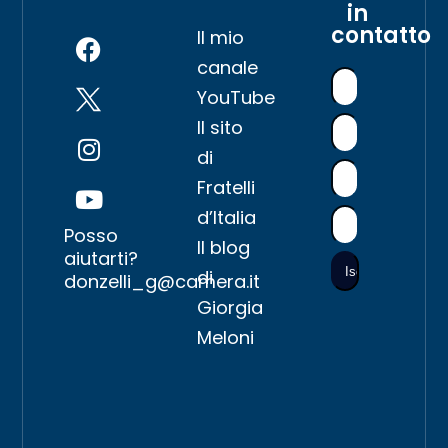
in
contatto
Il mio
canale
YouTube
Il sito
di
Fratelli
d’Italia
Posso
Il blog
aiutarti?
di
donzelli_g@camera.it
Giorgia
Meloni