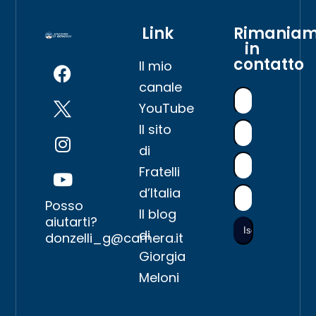
Link
Rimania
in
contatto
Il mio
canale
YouTube
Il sito
di
Fratelli
d’Italia
Posso
Il blog
aiutarti?
di
donzelli_g@camera.it
Giorgia
Meloni