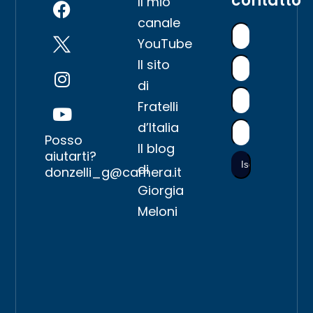
contatto
Il mio
canale
YouTube
Il sito
di
Fratelli
d’Italia
Posso
Il blog
aiutarti?
di
donzelli_g@camera.it
Giorgia
Meloni