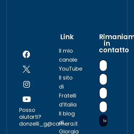
Link
Rimania
in
contatto
Il mio
canale
YouTube
Il sito
di
Fratelli
d’Italia
Posso
Il blog
aiutarti?
di
donzelli_g@camera.it
Giorgia