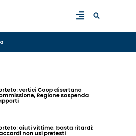
sa
orteto: vertici Coop disertano
ommissione, Regione sospenda
apporti
orteto: aiuti vittime, basta ritardi:
accardi non usi pretesti