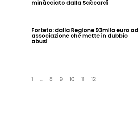
minacciato dalla Saccardi
Forteto: dalla Regione 93mila euro a
associazione che mette in dubbio
abusi
1
…
8
9
10
11
12