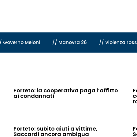
/ Governo Meloni
// Manovra 26
// Violenza ros
Forteto: la cooperativa paga l’affitto
F
ai condannati
c
r
Forteto: subito aiuti a vittime,
F
Saccardi ancora ambigua
S