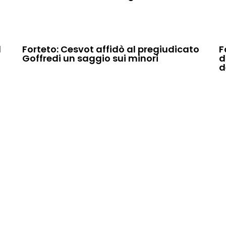
d
Forteto: Cesvot affidò al pregiudicato
F
Goffredi un saggio sui minori
d
d