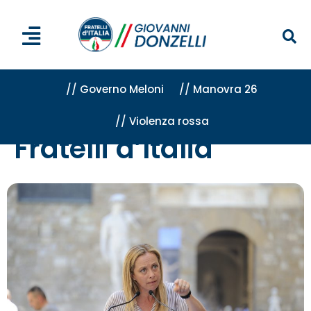
// Governo Meloni
// Manovra 26
// Violenza rossa
Home
»
Fratelli d'Italia
»
Pagina 208
Fratelli d’Italia