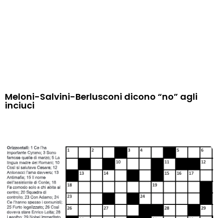
Meloni-Salvini-Berlusconi dicono “no” agli
inciuci