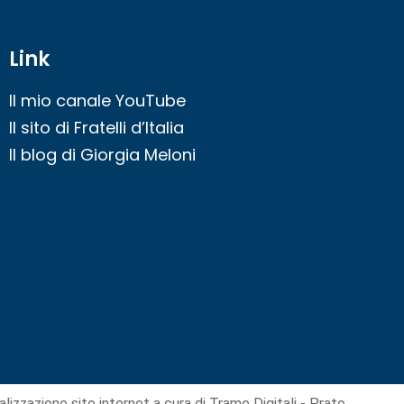
Link
Il mio canale YouTube
Il sito di Fratelli d’Italia
Il blog di Giorgia Meloni
alizzazione sito internet
a cura di Trame Digitali - Prato