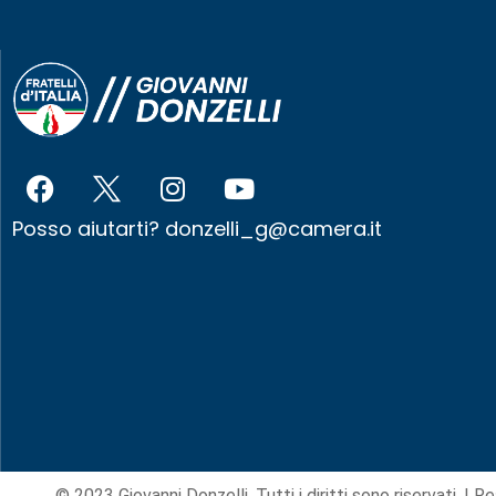
Posso aiutarti?
donzelli_g@camera.it
© 2023 Giovanni Donzelli. Tutti i diritti sono riservati. |
Re