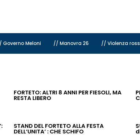
/ Governo Meloni
// Manovra 26
// Violenza ros
FORTETO: ALTRI 8 ANNI PER FIESOLI, MA
P
RESTA LIBERO
C
:
STAND DEL FORTETO ALLA FESTA
S
DELL’UNITA’ : CHE SCHIFO
d