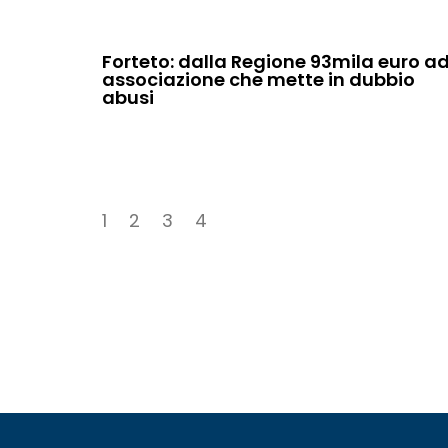
Forteto: dalla Regione 93mila euro a
associazione che mette in dubbio
abusi
1
2
3
4