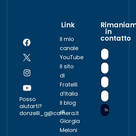
Link
Rimania
in
contatto
Il mio
canale
YouTube
Il sito
di
Fratelli
d’Italia
Posso
Il blog
aiutarti?
di
donzelli_g@camera.it
Giorgia
Meloni