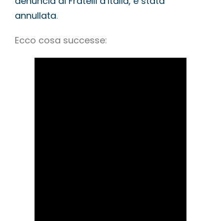
denuncia di Fratelli d’Italia, è stata
annullata
.
Ecco cosa successe: