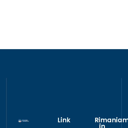
Link
Rimania
in