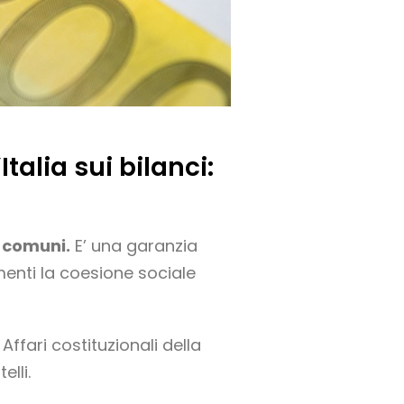
talia sui bilanci:
i comuni.
E’ una garanzia
imenti la coesione sociale
Affari costituzionali della
elli.