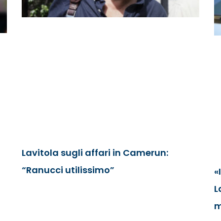
Lavitola sugli affari in Camerun:
“Ranucci utilissimo”
«
L
m