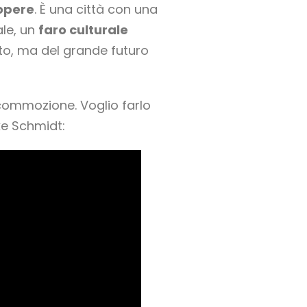
opere
. È una città con una
ale, un
faro culturale
ato, ma del grande futuro
commozione. Voglio farlo
ike Schmidt: