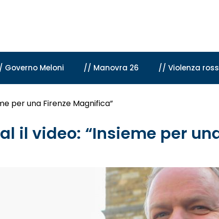
/ Governo Meloni
// Manovra 26
// Violenza ros
sieme per una Firenze Magnifica”
ial il video: “Insieme per u