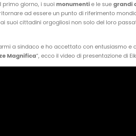
l primo giorno, i suoi
monumenti
e le sue
grandi 
 ritornare ad essere un punto di riferimento mondi
dai suoi cittadini orgogliosi non solo del loro pass
armi a sindaco e ho accettato con entusiasmo e 
ze Magnifica
“, ecco il video di presentazione di E