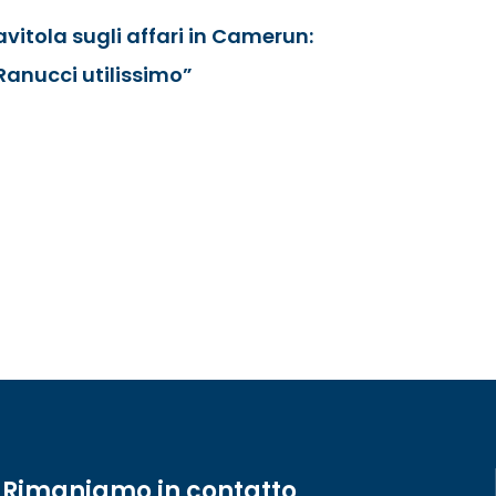
avitola sugli affari in Camerun:
Ranucci utilissimo”
Rimaniamo in contatto