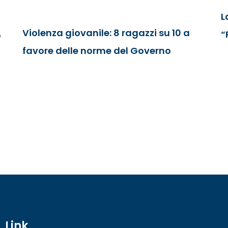
L
Violenza giovanile: 8 ragazzi su 10 a
“
o
favore delle norme del Governo
Link