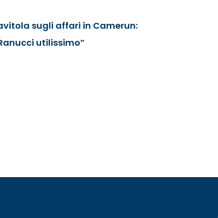
avitola sugli affari in Camerun:
Ranucci utilissimo”