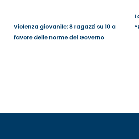
L
Violenza giovanile: 8 ragazzi su 10 a
“
o
favore delle norme del Governo