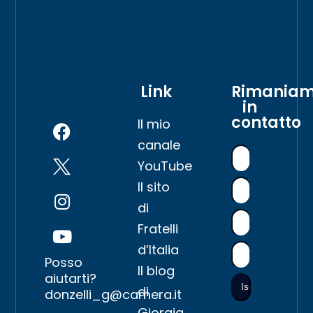
Link
Rimania
in
contatto
Il mio
canale
YouTube
Il sito
di
Fratelli
d’Italia
Posso
Il blog
aiutarti?
di
donzelli_g@camera.it
Giorgia