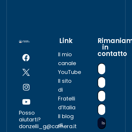
Link
Rimania
in
contatto
Il mio
canale
YouTube
Il sito
di
Fratelli
d’Italia
Posso
Il blog
aiutarti?
di
donzelli_g@camera.it