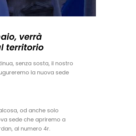
aio, verrà
 territorio
tinua, senza sosta, il nostro
augureremo la nuova sede
ualcosa, od anche solo
uova sede che apriremo a
rdan, al numero 4r.