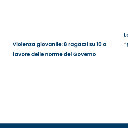
L
Violenza giovanile: 8 ragazzi su 10 a
“
o
favore delle norme del Governo