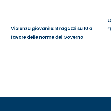
L
Violenza giovanile: 8 ragazzi su 10 a
“
o
favore delle norme del Governo