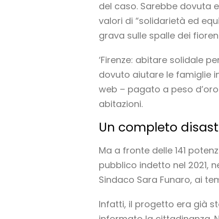
del caso. Sarebbe dovuta es
valori di “solidarietà ed eq
grava sulle spalle dei fiorent
‘Firenze: abitare solidale 
dovuto aiutare le famiglie i
web – pagato a peso d’oro 
abitazioni.
Un completo disastr
Ma a fronte delle 141 poten
pubblico indetto nel 2021, n
Sindaco Sara Funaro, ai te
Infatti, il progetto era gi
informato la cittadinanza.