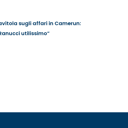
avitola sugli affari in Camerun:
Ranucci utilissimo”