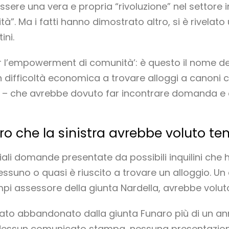
sere una vera e propria “rivoluzione” nel settore
uità”. Ma i fatti hanno dimostrato altro, si è rivela
ini.
per l’empowerment di comunità’: è questo il nome 
n difficoltà economica a trovare alloggi a canoni ca
– che avrebbe dovuto far incontrare domanda e of
o che la sinistra avrebbe voluto te
ziali domande presentate da possibili inquilini ch
essuno o quasi è riuscito a trovare un alloggio. Un
mpi assessore della giunta Nardella, avrebbe volu
à stato abbandonato dalla giunta Funaro più di un 
 Nessun comunicato stampa, nessuna presentazione