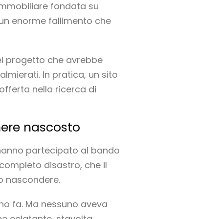
 immobiliare fondata su
to un enorme fallimento che
del progetto che avrebbe
lmierati. In pratica, un sito
ferta nella ricerca di
nere nascosto
e hanno partecipato al bando
 completo disastro, che il
to nascondere.
anno fa. Ma nessuno aveva
 eclatante, stavolta.