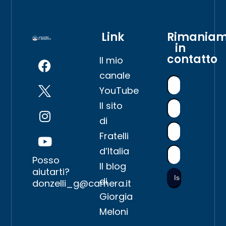
Link
Rimania
in
contatto
Il mio
canale
YouTube
Il sito
di
Fratelli
d’Italia
Posso
Il blog
aiutarti?
di
donzelli_g@camera.it
Giorgia
Meloni