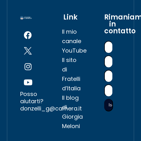
Link
Rimania
in
contatto
Il mio
canale
YouTube
Il sito
di
Fratelli
d’Italia
Posso
Il blog
aiutarti?
di
donzelli_g@camera.it
Giorgia
Meloni