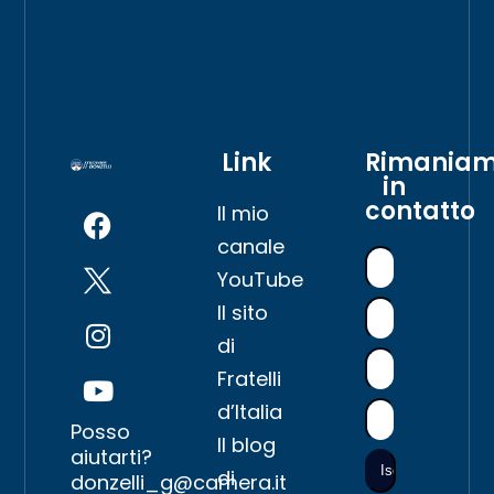
Link
Rimania
in
contatto
Il mio
canale
YouTube
Il sito
di
Fratelli
d’Italia
Posso
Il blog
aiutarti?
di
donzelli_g@camera.it