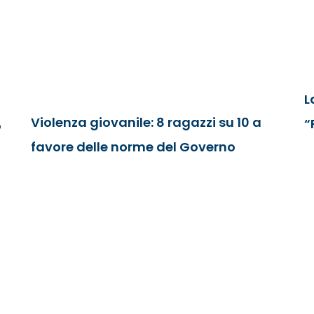
L
Violenza giovanile: 8 ragazzi su 10 a
“
o
favore delle norme del Governo