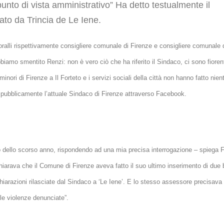
unto di vista amministrativo” Ha detto testualmente il
tato da Trincia de Le Iene.
ralli rispettivamente consigliere comunale di Firenze e consigliere comunale 
abbiamo smentito Renzi: non è vero ciò che ha riferito il Sindaco, ci sono fioren
minori di Firenze a Il Forteto e i servizi sociali della città non hanno fatto nien
 pubblicamente l’attuale Sindaco di Firenze attraverso Facebook.
io dello scorso anno, rispondendo ad una mia precisa interrogazione – spiega F
hiarava che il Comune di Firenze aveva fatto il suo ultimo inserimento di due 
chiarazioni rilasciate dal Sindaco a ‘Le Iene’. E lo stesso assessore precisa
lle violenze denunciate”.