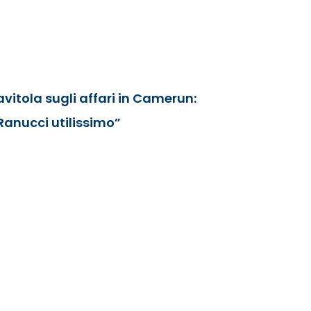
avitola sugli affari in Camerun:
Ranucci utilissimo”