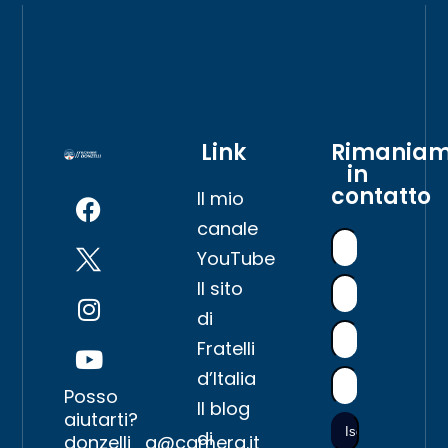
Link
Rimania
in
contatto
Il mio
canale
YouTube
Il sito
di
Fratelli
d’Italia
Posso
Il blog
aiutarti?
di
donzelli_g@camera.it