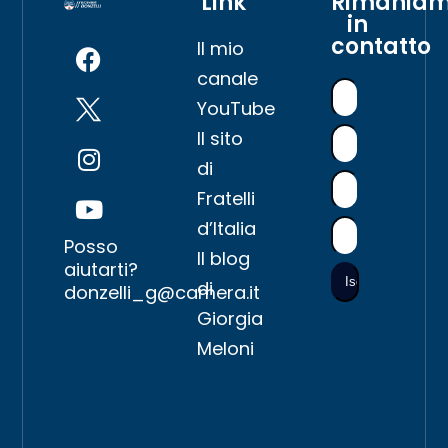
Link
Rimania
in
contatto
Il mio
canale
YouTube
Il sito
di
Fratelli
d’Italia
Posso
Il blog
aiutarti?
di
donzelli_g@camera.it
Giorgia
Meloni