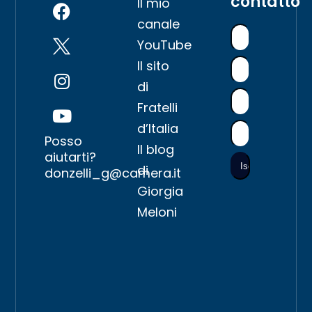
contatto
Il mio
canale
YouTube
Il sito
di
Fratelli
d’Italia
Posso
Il blog
aiutarti?
di
donzelli_g@camera.it
Giorgia
Meloni