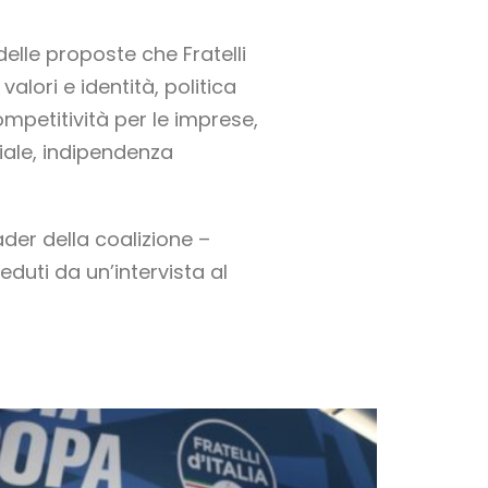
elle proposte che Fratelli
alori e identità, politica
ompetitività per le imprese,
iale, indipendenza
ader della coalizione –
duti da un’intervista al