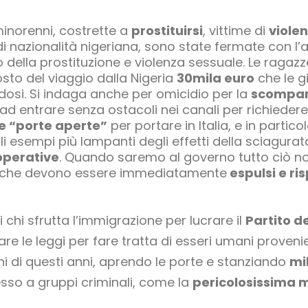
inorenni, costrette a
prostituirsi
, vittime di
viole
di nazionalità nigeriana, sono state fermate con l’
o della prostituzione e violenza sessuale. Le raga
osto del viaggio dalla Nigeria
30mila euro
che le g
dosi. Si indaga anche per omicidio per la
scompa
d entrare senza ostacoli nei canali per richiedere 
le “porte aperte”
per portare in Italia, e in particol
li esempi più lampanti degli effetti della sciagura
operative
. Quando saremo al governo tutto ciò non
atiche devono essere immediatamente
espulsi e ris
i chi sfrutta l’immigrazione per lucrare il
Partito 
are le leggi per fare tratta di esseri umani provenien
rni di questi anni, aprendo le porte e stanziando
mil
sso a gruppi criminali, come la
pericolosissima 