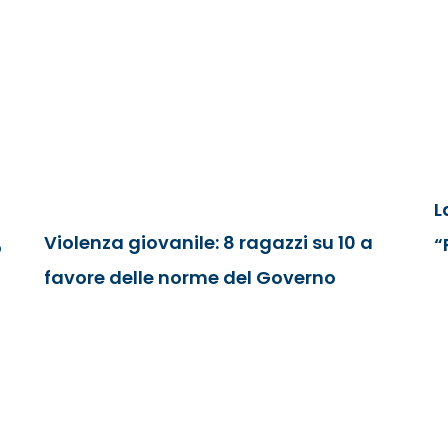
L
Violenza giovanile: 8 ragazzi su 10 a
“
o
favore delle norme del Governo