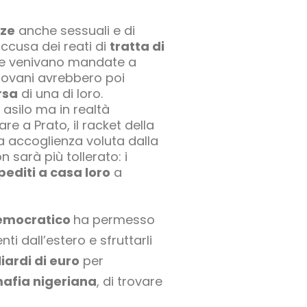
nze
anche sessuali e di
accusa dei reati di
tratta di
zze venivano mandate a
iovani avrebbero poi
rsa
di una di loro.
asilo ma in realtà
are a Prato, il racket della
ta accoglienza voluta dalla
 sarà più tollerato: i
pediti a casa loro
a
democratico
ha permesso
ti dall’estero e sfruttarli
iardi di euro
per
mafia nigeriana
, di trovare