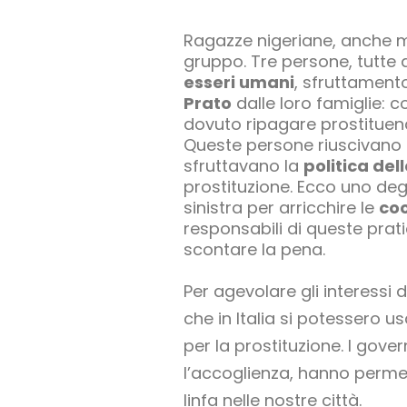
Ragazze nigeriane, anche m
gruppo. Tre persone, tutte 
esseri umani
, sfruttament
Prato
dalle loro famiglie: c
dovuto ripagare prostituen
Queste persone riuscivano a
sfruttavano la
politica del
prostituzione. Ecco uno deg
sinistra per arricchire le
co
responsabili di queste pr
scontare la pena.
Per agevolare gli interessi d
che in Italia si potessero us
per la prostituzione. I gove
l’accoglienza, hanno perme
linfa nelle nostre città.