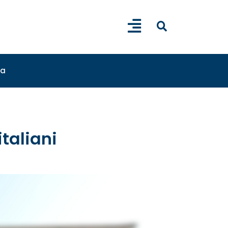
sa
taliani