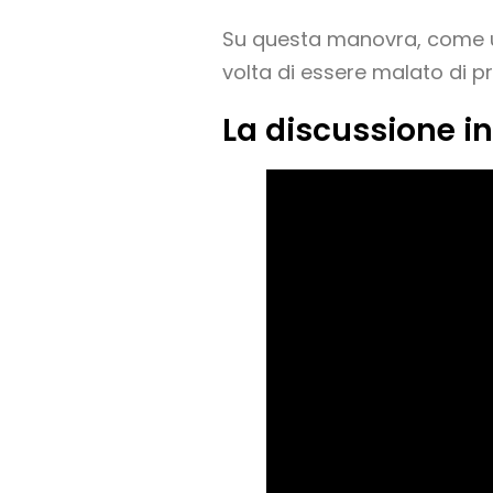
Su questa manovra, come un
volta di essere malato di pre
La discussione in