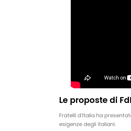
Le proposte di Fd
Fratelli d’Italia ha presen
esigenze degli italiani.