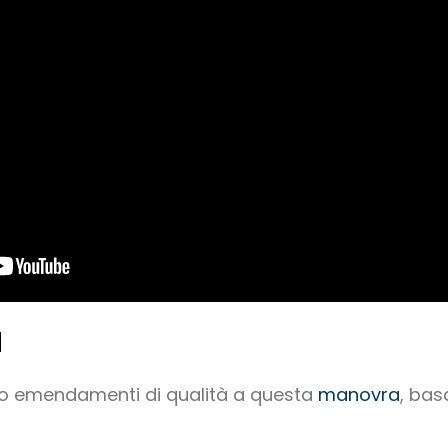
I
tato emendamenti di qualità a questa
manovra
, bas