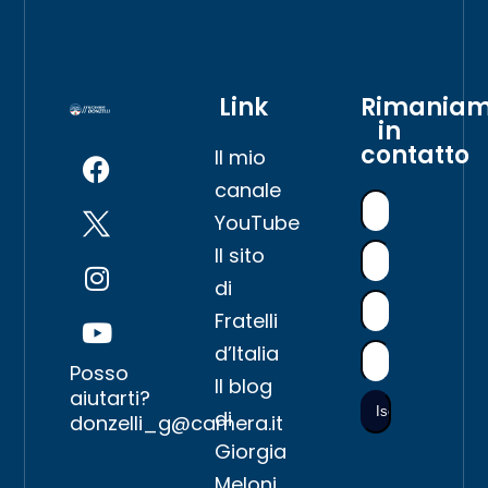
Link
Rimania
in
contatto
Il mio
canale
YouTube
Il sito
di
Fratelli
d’Italia
Posso
Il blog
aiutarti?
di
donzelli_g@camera.it
Giorgia
Meloni