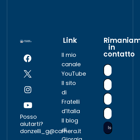
Link
Rimania
in
contatto
Il mio
canale
YouTube
Il sito
di
Fratelli
d’Italia
Posso
Il blog
aiutarti?
di
donzelli_g@camera.it
Giorgia