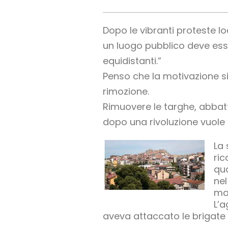
Dopo le vibranti proteste lo
un luogo pubblico deve ess
equidistanti.”
Penso che la motivazione si
rimozione.
Rimuovere le targhe, abbatte
dopo una rivoluzione vuole 
La 
ric
qu
nel
ma
L’a
aveva attaccato le brigate 