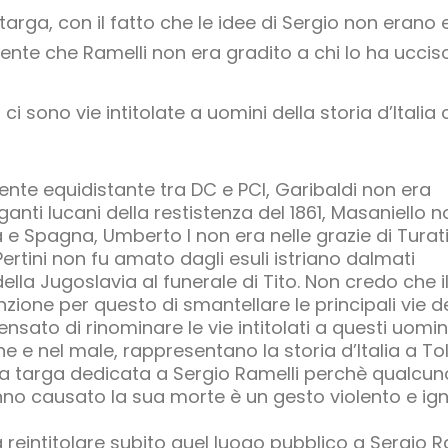
targa, con il fatto che le idee di Sergio non erano 
ente che Ramelli non era gradito a chi lo ha uccis
a, ci sono vie intitolate a uomini della storia d’Ita
nte equidistante tra DC e PCI, Garibaldi non era
anti lucani della restistenza del 1861, Masaniello n
a e Spagna, Umberto I non era nelle grazie di Turat
Pertini non fu amato dagli esuli istriano dalmati
lla Jugoslavia al funerale di Tito. Non credo che i
zione per questo di smantellare le principali vie d
ato di rinominare le vie intitolati a questi uomin
ne e nel male, rappresentano la storia d’Italia a To
a targa dedicata a Sergio Ramelli perchè qualcu
no causato la sua morte è un gesto violento e igno
reintitolare subito quel luogo pubblico a Sergio R