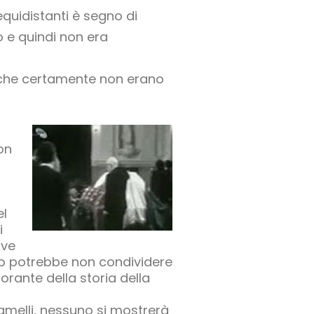
equidistanti è segno di
o e quindi non era
lia che certamente non erano
on
i
l
el
i
lve
no potrebbe non condividere
rante della storia della
amelli, nessuno si mostrerà