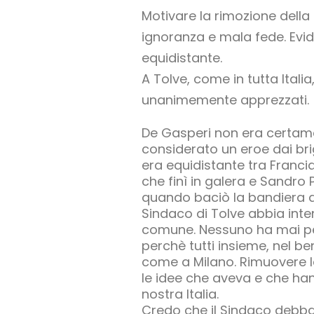
Motivare la rimozione della 
ignoranza e mala fede. Evid
equidistante.
A Tolve, come in tutta Itali
unanimemente apprezzati.
De Gasperi non era certame
considerato un eroe dai brig
era equidistante tra Franci
che finì in galera e Sandro 
quando baciò la bandiera de
Sindaco di Tolve abbia inten
comune. Nessuno ha mai pens
perchè tutti insieme, nel be
come a Milano. Rimuovere l
le idee che aveva e che han
nostra Italia.
Credo che il Sindaco debba 