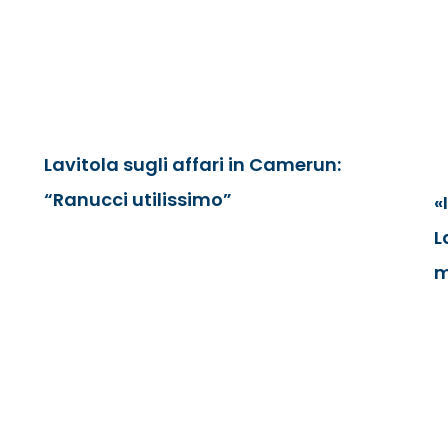
Lavitola sugli affari in Camerun:
“Ranucci utilissimo”
«
L
m