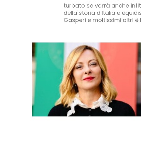
turbato se vorrà anche intit
della storia d’Italia è equid
Gasperi e moltissimi altri è