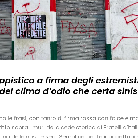
pistico a firma degli estremisti 
o del clima d’odio che certa sini
co le frasi, con tanto di firma rossa con falce e mar
ritto sopra i muri della sede storica di Fratelli d’It
 una delle nostre sedi. Semplicemente inaccettabil