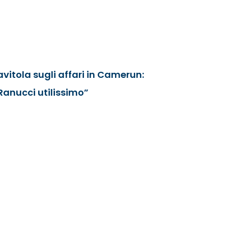
avitola sugli affari in Camerun:
Ranucci utilissimo”