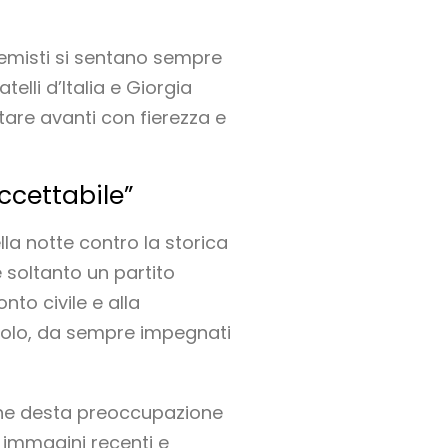
tremisti si sentano sempre
elli d’Italia e Giorgia
tare avanti con fierezza e
accettabile”
a notte contro la storica
 soltanto un partito
nto civile e alla
ircolo, da sempre impegnati
 che desta preoccupazione
e immagini recenti e