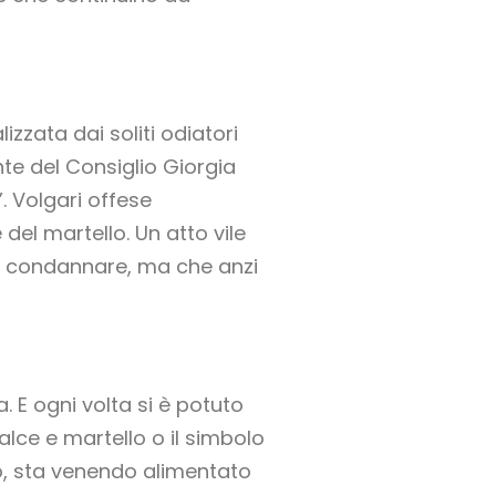
izzata dai soliti odiatori
nte del Consiglio Giorgia
. Volgari offese
el martello. Un atto vile
 a condannare, ma che anzi
. E ogni volta si è potuto
falce e martello o il simbolo
po, sta venendo alimentato