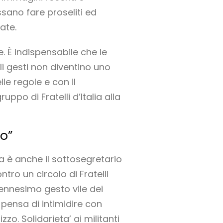
ssano fare proseliti ed
ate.
. È indispensabile che le
li gesti non diventino uno
le regole e con il
ppo di Fratelli d’Italia alla
zo”
la è anche il sottosegretario
ro un circolo di Fratelli
L’ennesimo gesto vile dei
 pensa di intimidire con
zzo. Solidarieta’ ai militanti