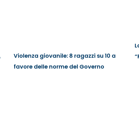
L
Violenza giovanile: 8 ragazzi su 10 a
“
o
favore delle norme del Governo