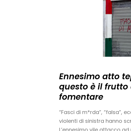
Ennesimo atto tep
questo è il frutt
fomentare
“Fasci di m*rda”, “falsa”, ec
violenti di sinistra hanno sc
L’ennesimo vile attacco ad