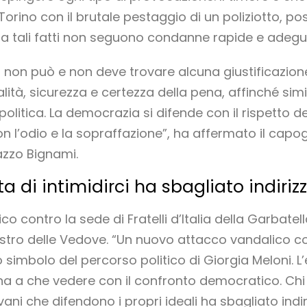
orino con il brutale pestaggio di un poliziotto, po
 a tali fatti non seguono condanne rapide e adegu
a, non può e non deve trovare alcuna giustificazione
alità, sicurezza e certezza della pena, affinché simi
olitica. La democrazia si difende con il rispetto del
n l’odio e la sopraffazione”, ha affermato il capogru
azzo Bignami.
a di intimidirci ha sbagliato indiriz
o contro la sede di Fratelli d’Italia della Garbatel
stro delle Vedove. “Un nuovo attacco vandalico cont
ogo simbolo del percorso politico di Giorgia Meloni. 
a ha a che vedere con il confronto democratico. Chi
vani che difendono i propri ideali ha sbagliato indiri