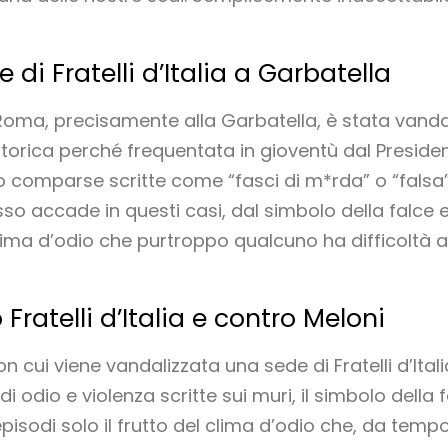
 di Fratelli d’Italia a Garbatella
 a Roma, precisamente alla Garbatella, è stata vandal
 storica perché frequentata in gioventù dal Preside
no comparse scritte come “fasci di m*rda” o “falsa”
ccade in questi casi, dal simbolo della falce e d
 clima d’odio che purtroppo qualcuno ha difficoltà
Fratelli d’Italia e contro Meloni
 cui viene vandalizzata una sede di Fratelli d’Italia
 di odio e violenza scritte sui muri, il simbolo della 
episodi solo il frutto del clima d’odio che, da tem