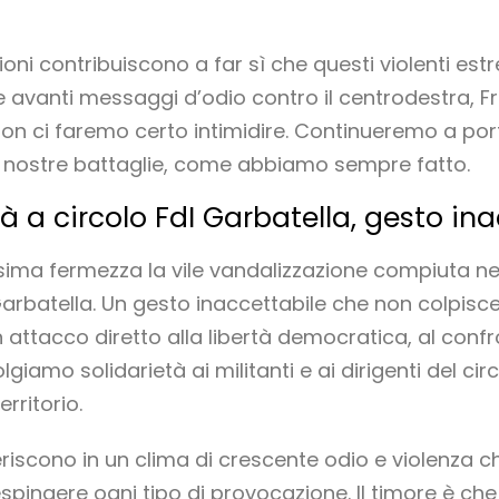
sioni contribuiscono a far sì che questi violenti es
e avanti messaggi d’odio contro il centrodestra, Frat
 non ci faremo certo intimidire. Continueremo a por
le nostre battaglie, come abbiamo sempre fatto.
à a circolo FdI Garbatella, gesto in
a fermezza la vile vandalizzazione compiuta nell
arbatella. Un gesto inaccettabile che non colpisce
attacco diretto alla libertà democratica, al confro
olgiamo solidarietà ai militanti e ai dirigenti del c
rritorio.
eriscono in un clima di crescente odio e violenza
espingere ogni tipo di provocazione. Il timore è ch