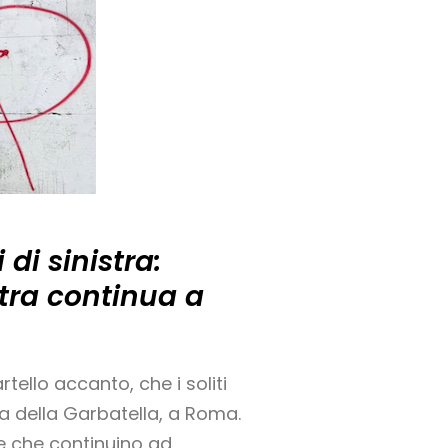
di sinistra:
stra continua a
tello accanto, che i soliti
alia della Garbatella, a Roma.
e che continuino ad