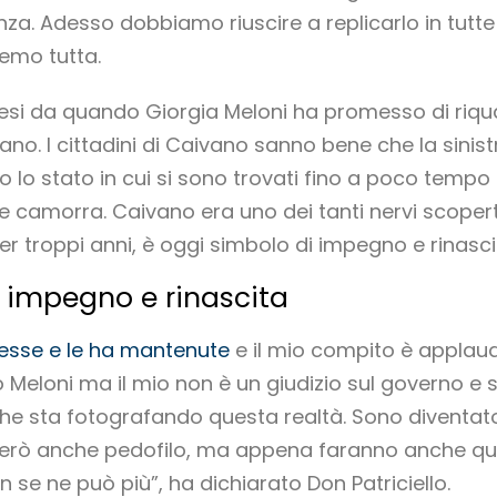
za. Adesso dobbiamo riuscire a replicarlo in tutte le
emo tutta.
esi da quando Giorgia Meloni ha promesso di riqual
no. I cittadini di Caivano sanno bene che la sinist
ato lo stato in cui si sono trovati fino a poco tempo f
 e camorra. Caivano era uno dei tanti nervi scopert
 troppi anni, è oggi simbolo di impegno e rinasci
 impegno e rinascita
sse e le ha mantenute
e il mio compito è applaud
Meloni ma il mio non è un giudizio sul governo e su
che sta fotografando questa realtà. Sono diventat
erò anche pedofilo, ma appena faranno anche qu
e ne può più”, ha dichiarato Don Patriciello.