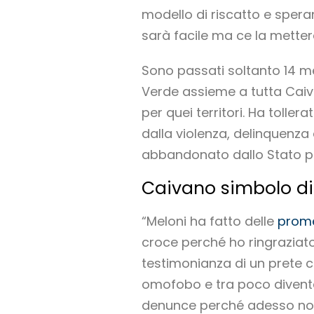
modello di riscatto e speran
sarà facile ma ce la metter
Sono passati soltanto 14 m
Verde assieme a tutta Caiva
per quei territori. Ha toller
dalla violenza, delinquenza
abbandonato dallo Stato per
Caivano simbolo di
“Meloni ha fatto delle
prome
croce perché ho ringraziato 
testimonianza di un prete 
omofobo e tra poco divent
denunce perché adesso non s