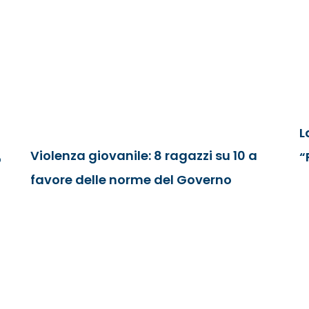
L
Violenza giovanile: 8 ragazzi su 10 a
“
o
favore delle norme del Governo