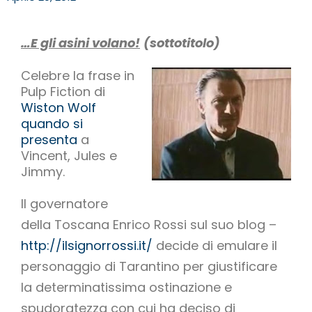
…E gli asini volano!
(sottotitolo)
Celebre la frase in
Pulp Fiction di
Wiston Wolf
quando si
presenta
a
Vincent, Jules e
Jimmy.
Il governatore
della Toscana Enrico Rossi sul suo blog –
http://ilsignorrossi.it/
decide di emulare il
personaggio di Tarantino per giustificare
la determinatissima ostinazione e
spudoratezza con cui ha deciso di