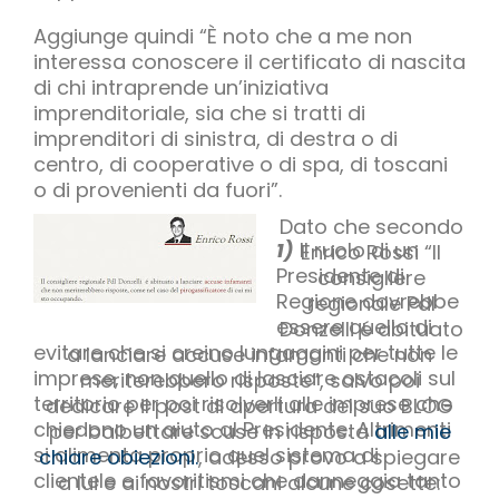
Aggiunge quindi “È noto che a me non
interessa conoscere il certificato di nascita
di chi intraprende un’iniziativa
imprenditoriale, sia che si tratti di
imprenditori di sinistra, di destra o di
centro, di cooperative o di spa, di toscani
o di provenienti da fuori”.
Dato che secondo
1)
Il ruolo di un
Enrico Rossi “Il
Presidente di
consigliere
Regione dovrebbe
regionale Pdl
essere quello di
Donzelli é abituato
evitare che si creino lungaggini per tutte le
a lanciare accuse infamanti che non
imprese, non quello di lasciare ostacoli sul
meriterebbero risposte”, salvo poi
territorio per poi risolverli alle imprese che
dedicare il post di apertura del suo BLOG
chiedono un aiuto al Presidente. Altrimenti
per balbettare scuse in risposta
alle mie
si alimenta proprio quel sistema di
chiare obiezioni.
, adesso provo a spiegare
clientele e favoritismi che danneggia tanto
a lui e ai nostri toscani alcune cosette: