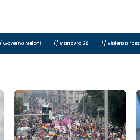
/ Governo Meloni
// Manovra 26
// Violenza ros