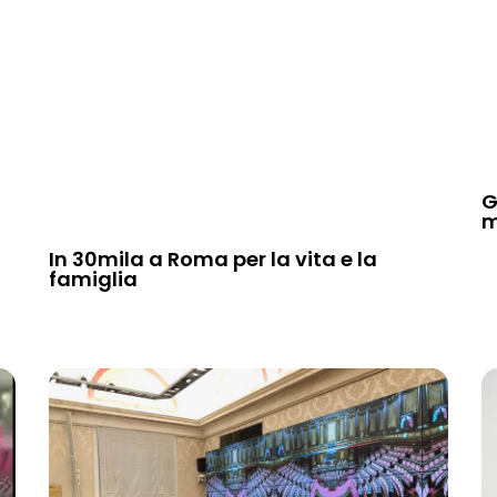
G
m
In 30mila a Roma per la vita e la
famiglia