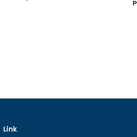
p
Link