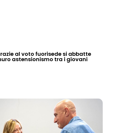
razie al voto fuorisede si abbatte
uro astensionismo tra i giovani