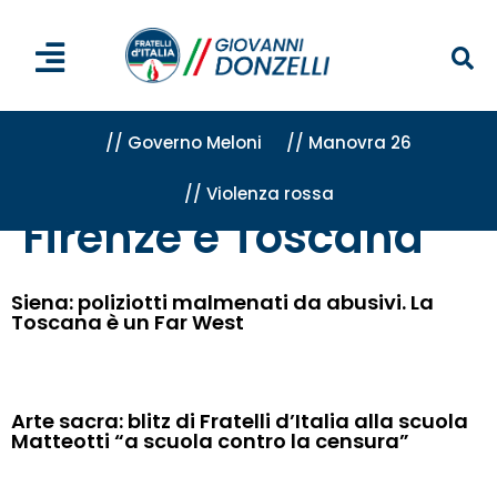
// Governo Meloni
// Manovra 26
// Violenza rossa
Home
»
Attività
»
Firenze e Toscana
»
Pagina 39
Firenze e Toscana
Siena: poliziotti malmenati da abusivi. La
Toscana è un Far West
Arte sacra: blitz di Fratelli d’Italia alla scuola
Matteotti “a scuola contro la censura”