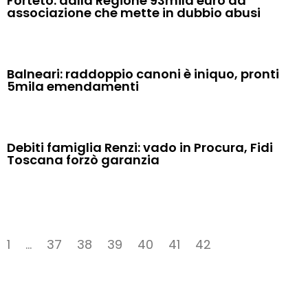
Forteto: dalla Regione 93mila euro ad
associazione che mette in dubbio abusi
Balneari: raddoppio canoni è iniquo, pronti
5mila emendamenti
Debiti famiglia Renzi: vado in Procura, Fidi
Toscana forzò garanzia
1
…
37
38
39
40
41
42