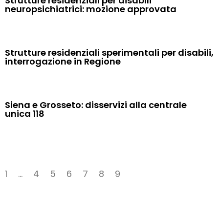
Strutture residenziali per disabili
neuropsichiatrici: mozione approvata
Strutture residenziali sperimentali per disabili,
interrogazione in Regione
Siena e Grosseto: disservizi alla centrale
unica 118
1
…
4
5
6
7
8
9