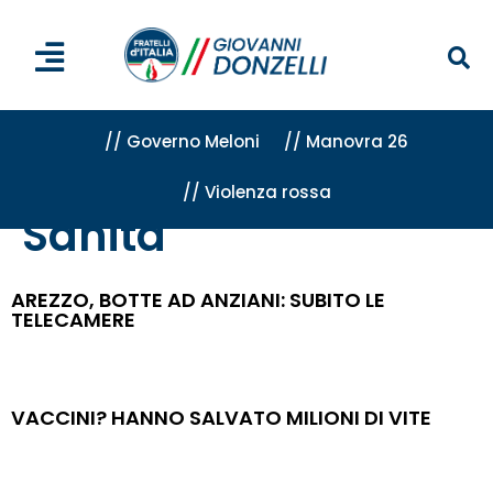
// Governo Meloni
// Manovra 26
// Violenza rossa
Home
»
Attività
»
Sanità
»
Pagina 6
Sanità
AREZZO, BOTTE AD ANZIANI: SUBITO LE
TELECAMERE
VACCINI? HANNO SALVATO MILIONI DI VITE