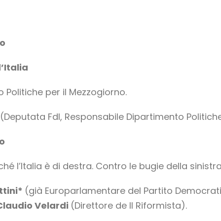
lo
’Italia
Politiche per il Mezzogiorno.
(Deputata FdI, Responsabile Dipartimento Politiche
lo
hé l’Italia è di destra. Contro le bugie della sinistr
ttini*
(già Europarlamentare del Partito Democrat
Claudio Velardi
(Direttore de Il Riformista).