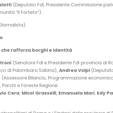
lotti
(Deputato FdI, Presidente Commissione parla
unità “Il Forteto”).
Giornalista).
lo
o che rafforza borghi e identità
troni
(Senatore FdI e Presidente FdI provincia di 
co di Palombara Sabina),
Andrea Volpi
(Deputato
i
(Assessore Bilancio, Programmazione economica, 
, Parchi e Foreste Regione
vio
Cera
,
Micol
Grasselli
,
Emanuela
Mari
,
Edy
Pa