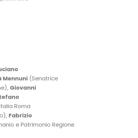
uciano
a Mennuni
(Senatrice
me),
Giovanni
Stefano
’Italia Roma
io),
Fabrizio
 Demanio e Patrimonio Regione