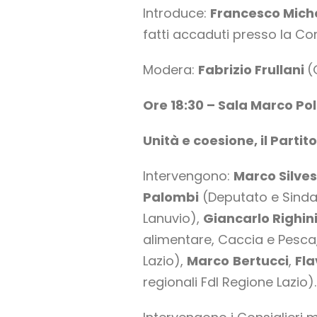
Introduce:
Francesco Miche
fatti accaduti presso la Com
Modera:
Fabrizio Frullani
(
Ore 18:30 – Sala Marco Po
Unità e coesione, il Partit
Intervengono:
Marco Silves
Palombi
(Deputato e Sinda
Lanuvio),
Giancarlo Righin
alimentare, Caccia e Pesca
Lazio),
Marco
Bertucci
,
Fla
regionali FdI Regione Lazio).