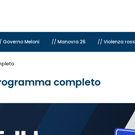
/ Governo Meloni
// Manovra 26
// Violenza ros
mpleto
l programma completo