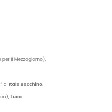
 per il Mezzogiorno).
a” di
Italo Bocchino
.
ico),
Luca