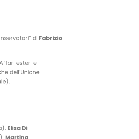
nservatori” di
Fabrizio
fari esteri e
he dell’Unione
le).
a),
Elisa Di
),
Martina