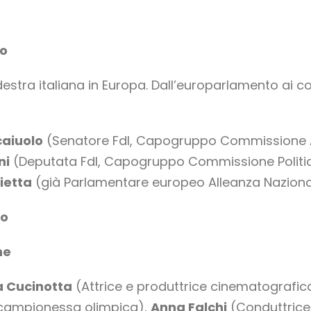
lo
destra italiana in Europa. Dall’europarlamento ai co
caiuolo
(Senatore FdI, Capogruppo Commissione Af
ni
(Deputata FdI, Capogruppo Commissione Politic
ietta
(già Parlamentare europeo Alleanza Naziona
lo
ne
a Cucinotta
(Attrice e produttrice cinematografic
 campionessa olimpica),
Anna Falchi
(Conduttrice