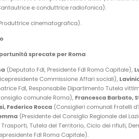
antautrice e conduttrice radiofonica).
Produttrice cinematografica).
lo
opportunità sprecate per Roma
sa
(Deputato FdI, Presidente FdI Roma Capitale),
L
icepresidente Commissione Affari sociali),
Lavini
atrice FdI, Responsabile Dipartimento Tutela vitti
onsiglio comunale Roma),
Francesca Barbato, 
si, Federico Rocca
(Consiglieri comunali Fratelli d
igemma
(Presidente del Consiglio Regionale del Laz
Trasporti, Tutela del Territorio, Ciclo dei rifiuti,
epresidente FdI Roma Capitale).