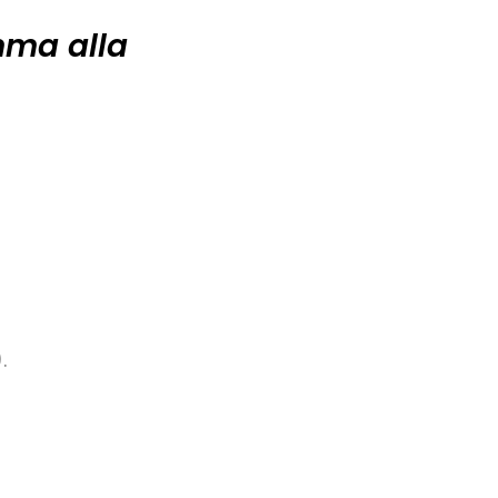
amma alla
.