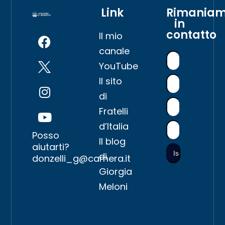
Link
Rimania
in
contatto
Il mio
canale
YouTube
Il sito
di
Fratelli
d’Italia
Posso
Il blog
aiutarti?
di
donzelli_g@camera.it
Giorgia
Meloni