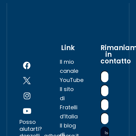
Link
Rimania
in
contatto
Il mio
canale
YouTube
Il sito
di
Fratelli
d’Italia
Posso
Il blog
aiutarti?
di
donzelli_g@camera.it