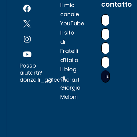
contatto
Il mio
canale
YouTube
Il sito
di
Fratelli
d’Italia
Posso
Il blog
aiutarti?
di
donzelli_g@camera.it
Giorgia
Meloni