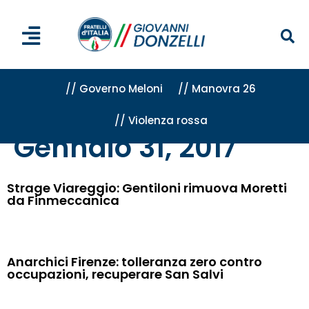
// Governo Meloni
// Manovra 26
// Violenza rossa
Home
»
Archivi per 31 Gennaio 2017
Gennaio 31, 2017
Strage Viareggio: Gentiloni rimuova Moretti
da Finmeccanica
Anarchici Firenze: tolleranza zero contro
occupazioni, recuperare San Salvi