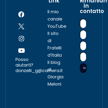
Link
Rimania
in
contatto
Il mio
canale
YouTube
Il sito
di
Fratelli
d’Italia
Posso
Il blog
aiutarti?
di
donzelli_g@camera.it
Giorgia
Meloni