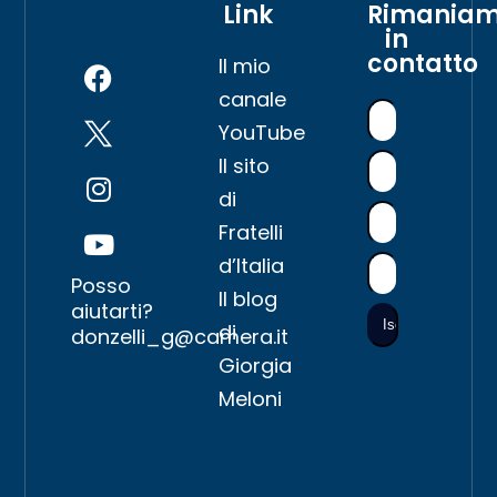
Link
Rimania
in
contatto
Il mio
canale
YouTube
Il sito
di
Fratelli
d’Italia
Posso
Il blog
aiutarti?
di
donzelli_g@camera.it
Giorgia
Meloni