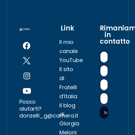
Link
Rimania
in
contatto
Il mio
canale
YouTube
Il sito
di
Fratelli
d’Italia
Posso
Il blog
aiutarti?
di
donzelli_g@camera.it
Giorgia
Meloni