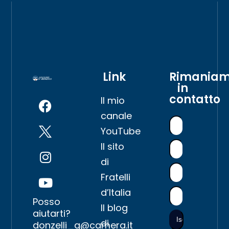
Link
Rimania
in
contatto
Il mio
canale
YouTube
Il sito
di
Fratelli
d’Italia
Posso
Il blog
aiutarti?
di
donzelli_g@camera.it