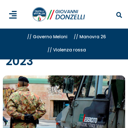
// Governo Meloni
// Manovra 26
// Violenza rossa
Home
»
Archivi per 2023
»
Pagina 10
2023