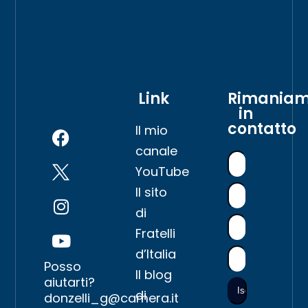
Link
Rimania
in
contatto
Il mio
canale
YouTube
Il sito
di
Fratelli
d’Italia
Posso
Il blog
aiutarti?
di
donzelli_g@camera.it