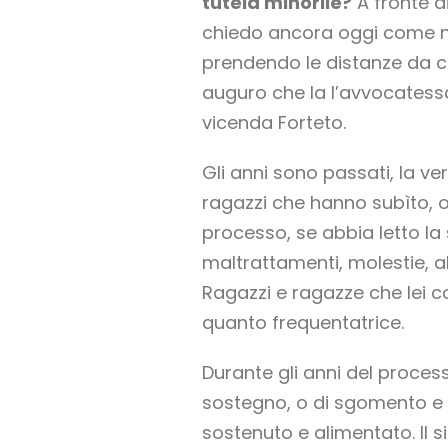
tutela minorile?
A fronte d
chiedo ancora oggi come no
prendendo le distanze da c
auguro che la l’avvocatess
vicenda Forteto.
Gli anni sono passati, la v
ragazzi che hanno subìto, o
processo, se abbia letto la
maltrattamenti, molestie, ab
Ragazzi e ragazze che lei c
quanto frequentatrice.
Durante gli anni del process
sostegno, o di sgomento e 
sostenuto e alimentato. Il s