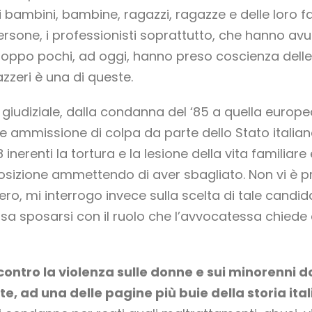
 bambini, bambine, ragazzi, ragazze e delle loro fam
ersone, i professionisti soprattutto, che hanno av
oppo pochi, ad oggi, hanno preso coscienza delle 
zzeri è una di queste.
r giudiziale, dalla condanna del ‘85 a quella europe
nte ammissione di colpa da parte dello Stato italian
 8 inerenti la tortura e la lesione della vita familiar
osizione ammettendo di aver sbagliato. Non vi è p
o, mi interrogo invece sulla scelta di tale candida
sa sposarsi con il ruolo che l’avvocatessa chiede 
ontro la violenza sulle donne e sui minorenni d
 ad una delle pagine più buie della storia ital