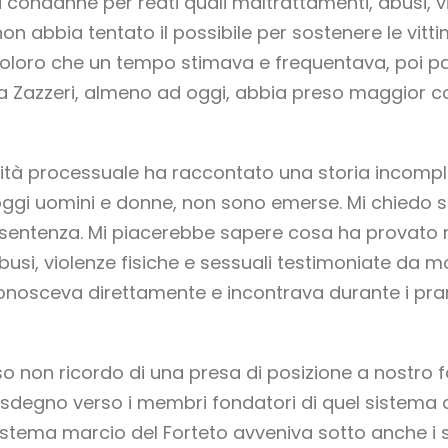
i condanne per reati quali maltrattamenti, abusi, vi
n abbia tentato il possibile per sostenere le vi
oloro che un tempo stimava e frequentava, poi pass
a Zazzeri, almeno ad oggi, abbia preso maggior c
erità processuale ha raccontato una storia incompl
ggi uomini e donne, non sono emerse. Mi chiedo se 
 sentenza. Mi piacerebbe sapere cosa ha provato n
usi, violenze fisiche e sessuali testimoniate da mo
onosceva direttamente e incontrava durante i pran
o non ricordo di una presa di posizione a nostro f
sdegno verso i membri fondatori di quel sistema
istema marcio del Forteto avveniva sotto anche i suo