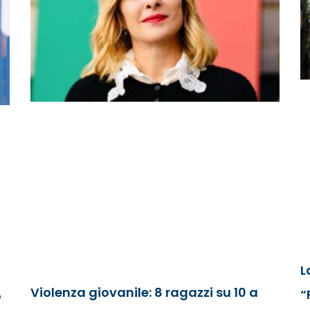
L
Violenza giovanile: 8 ragazzi su 10 a
“
o