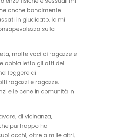
olenze fisiche e sessuali mi
ttime anche banalmente
ati in giudicato. Io mi
onsapevolezza sulla
eta, molte voci di ragazze e
abbia letto gli atti del
el leggere di
lti ragazzi e ragazze.
zi e le cene in comunità in
avore, di vicinanza,
 che purtroppo ha
i occhi, oltre a mille altri,