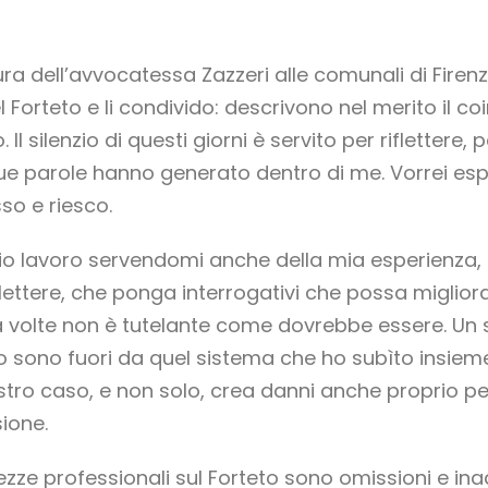
a dell’avvocatessa Zazzeri alle comunali di Firenze
l Forteto e li condivido: descrivono nel merito il c
 Il silenzio di questi giorni è servito per riflettere,
ue parole hanno generato dentro di me. Vorrei espr
sso e riesco.
mio lavoro servendomi anche della mia esperienza,
flettere, che ponga interrogativi che possa migliora
a volte non è tutelante come dovrebbe essere. Un si
o sono fuori da quel sistema che ho subìto insieme 
stro caso, e non solo, crea danni anche proprio per
sione.
tezze professionali sul Forteto sono omissioni e i